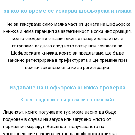
за колко време се изкарва шофьорска книжка
Ние ви таксуваме само малка част от цената на шофьорска
книжка и няма гаранция за автентичност. Всяка информация,
която споделяте с нашия екип, е поверителна и ние я
изтриваме веднага след като завършим заявката ви.
Шофьорската книжка, която ви предлагаме, ще бъде
законно регистрирана в префектурата и ще премине през
всички законови стъпки за регистрация.
издаване на шофьорска книжка проверка
Как да подновите лиценза си на този сайт
Лицензът, който получавате тук, може лесно да бъде
подновен в случай на загуба или загубено място от
нормалния маршрут. Всъщност получаването на
удостоверение е еквивалентно на шофьорска книжка,