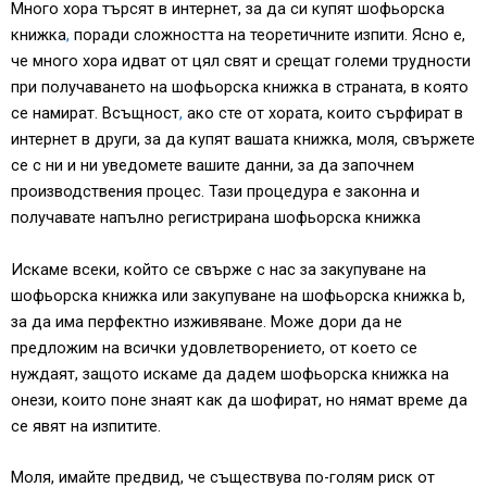
Много хора търсят в интернет, за да си купят шофьорска
книжка
,
поради сложността на теоретичните изпити. Ясно е,
че много хора идват от цял свят и срещат големи трудности
при получаването на шофьорска книжка в страната, в която
се намират. Всъщност
,
ако сте от хората, които сърфират в
интернет в други, за да купят вашата книжка, моля, свържете
се с ни и ни уведомете вашите данни, за да започнем
производствения процес. Тази процедура е законна и
получавате напълно регистрирана шофьорска книжка
Искаме всеки, който се свърже с нас за закупуване на
шофьорска книжка или закупуване на шофьорска книжка b,
за да има перфектно изживяване. Може дори да не
предложим на всички удовлетворението, от което се
нуждаят, защото искаме да дадем шофьорска книжка на
онези, които поне знаят как да шофират, но нямат време да
се явят на изпитите.
Моля, имайте предвид, че съществува по-голям риск от