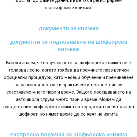
достъп до базите данни, където са регистрирани
шофьорските книжки.
документи за книжка
документи за подновяване на шофьорска
книжка
Всички знаем, че получаването на шофьорска книжка не е
толкова лесно, когато трябва да преминете през всички
официални процедури, като месеци обучение и преминаване
на различни тестове и практически тестове. ние ви
спестяваме много пари и време. Защото посещаването на
автошкола струва много пари и време. Можем да
предоставим шофьорска книжка на хора, които знаят как да
шофират, но нямат време да се явят на изпита.
експресна поръчка за шофьорска книжка