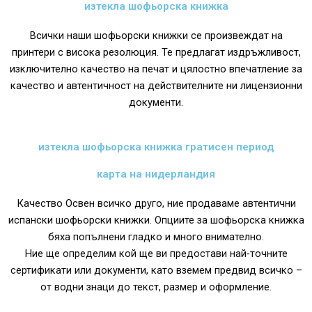
изтекла шофьорска книжка
Всички наши шофьорски книжки се произвеждат на
принтери с висока резолюция. Те предлагат издръжливост,
изключително качество на печат и цялостно впечатление за
качество и автентичност на действителните ни лицензионни
документи.
изтекла шофьорска книжка гратисен период
карта на нидерландия
Качество Освен всичко друго, ние продаваме автентични
испански шофьорски книжки. Опциите за шофьорска книжка
бяха попълнени гладко и много внимателно.
Ние ще определим кой ще ви предостави най-точните
сертификати или документи, като вземем предвид всичко –
от водни знаци до текст, размер и оформление.