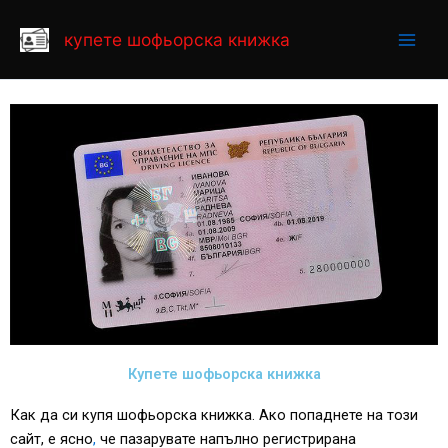
Skip
to
купете шофьорска книжка
content
Купете шофьорска книжка
Как да си купя шофьорска книжка. Ако попаднете на този
сайт, е ясно
,
че пазарувате напълно регистрирана