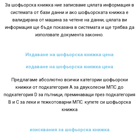
За шофьорска книжка ние записваме цялата информация в
системата от бази данни и ако шофьорската книжка е
валидирана от машина за четене на данни, цялата ви
информация ще бъде показана в системата и ще трябва да
използвате документа законно.
Издаване на шофьорска книжка цена
издаване на шофьорска книжка цена
Предлагаме абсолютно всички категории шофьорски
книжки от подкатегория А за двуколесни МПС до
подкатегория D за пътници, преминаващи през подкатегория
В и С за леки и тежкотоварни МПС. купете си шофьорска
книжка
изисквания за шофьорска книжка